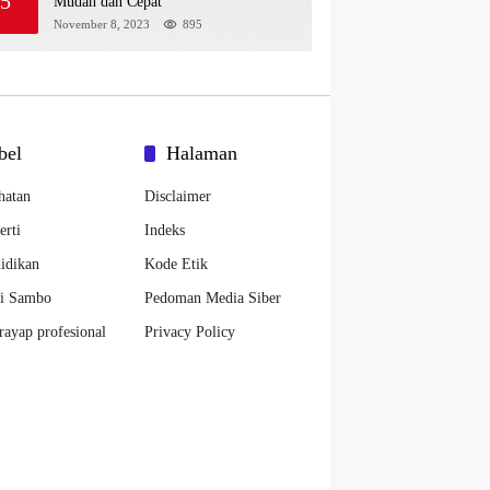
5
Mudah dan Cepat
November 8, 2023
895
bel
Halaman
hatan
Disclaimer
erti
Indeks
idikan
Kode Etik
di Sambo
Pedoman Media Siber
 rayap profesional
Privacy Policy