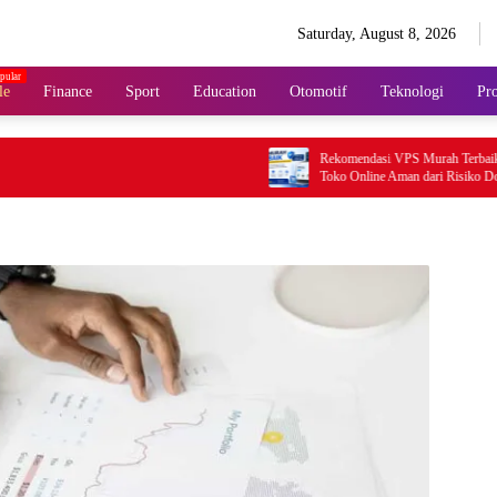
Saturday, August 8, 2026
le
Finance
Sport
Education
Otomotif
Teknologi
Pro
Rekomendasi VPS Murah Terbaik Agar
Toko Online Aman dari Risiko Down