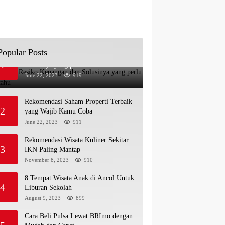
Popular Posts
Jenis-jenis Resiko Keuangan dan
1
Solusinya yang perlu Kamu tahu
June 22, 2023
919
Rekomendasi Saham Properti Terbaik
2
yang Wajib Kamu Coba
June 22, 2023
911
Rekomendasi Wisata Kuliner Sekitar
3
IKN Paling Mantap
November 8, 2023
910
8 Tempat Wisata Anak di Ancol Untuk
4
Liburan Sekolah
August 9, 2023
899
Cara Beli Pulsa Lewat BRImo dengan