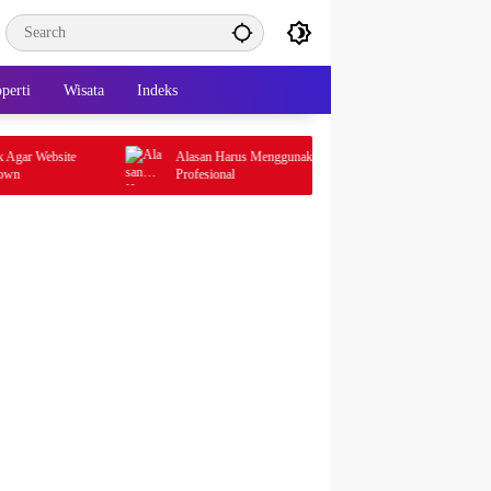
perti
Wisata
Indeks
 Website
Alasan Harus Menggunakan Jasa Anti Rayap
Profesional