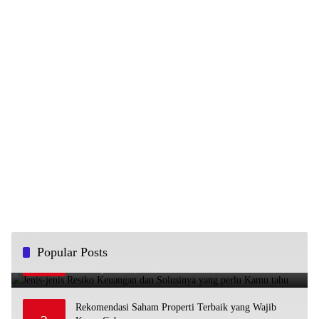
Jenis-jenis Resiko Keuangan dan Solusinya yang perlu
Popular Posts
1
Kamu tahu
June 22, 2023
919
Rekomendasi Saham Properti Terbaik yang Wajib