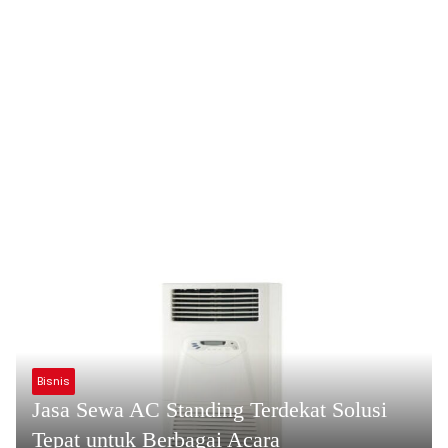
Bisnis
Jasa Sewa AC Standing Terdekat Solusi
Tepat untuk Berbagai Acara