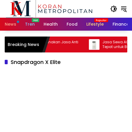
Skip
to
content
News
Tren
Health
Food
Lifestyle
Finance
lasan Harus Menggunakan Jasa Anti
Jasa Sewa AC Standin
Breaking News
ayap Profesional
Tepat untuk Berbagai
Snapdragon X Elite