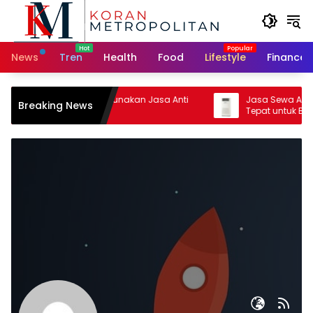
Skip
to
content
News
Tren
Health
Food
Lifestyle
Finance
Alasan Harus Menggunakan Jasa Anti
Jasa Sewa AC Stand
Breaking News
Rayap Profesional
Tepat untuk Berbag