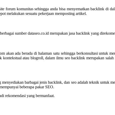
site forum komunitas sehingga anda bisa menyematkan backlink di dala
pot melakukan sesuatu pekerjaan memposting artikel.
i berbagai sumber dataseo.co.id merupakan jasa backlink yang direkome
om akan ada berada di halaman satu sehingga berkonsultasi untuk meng
nk kontekstual atau blogroll, dalam ilmu seo backlink merupakan sala
g menyediakan barbagai jenis backlink, dan seo adalah teknik untuk m
nk mempunyai beberapa pakar SEO.
jadi rekomendasi yang bermanfaat.