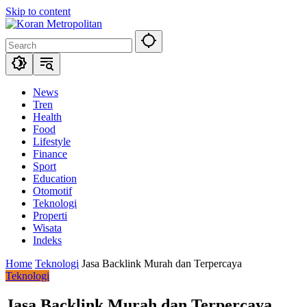
Skip to content
News
Tren
Health
Food
Lifestyle
Finance
Sport
Education
Otomotif
Teknologi
Properti
Wisata
Indeks
Home
Teknologi
Jasa Backlink Murah dan Terpercaya
Teknologi
Jasa Backlink Murah dan Terpercaya