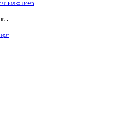
dari Risiko Down
tur…
epat