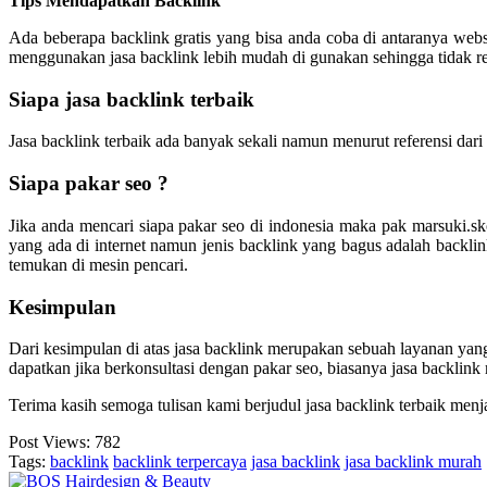
Tips Mendapatkan Backlink
Ada beberapa backlink gratis yang bisa anda coba di antaranya web
menggunakan jasa backlink lebih mudah di gunakan sehingga tidak re
Siapa jasa backlink terbaik
Jasa backlink terbaik ada banyak sekali namun menurut referensi dar
Siapa pakar seo ?
Jika anda mencari siapa pakar seo di indonesia maka pak marsuki.sk
yang ada di internet namun jenis backlink yang bagus adalah backli
temukan di mesin pencari.
Kesimpulan
Dari kesimpulan di atas jasa backlink merupakan sebuah layanan yan
dapatkan jika berkonsultasi dengan pakar seo, biasanya jasa backli
Terima kasih semoga tulisan kami berjudul jasa backlink terbaik men
Post Views:
782
Tags:
backlink
backlink terpercaya
jasa backlink
jasa backlink murah