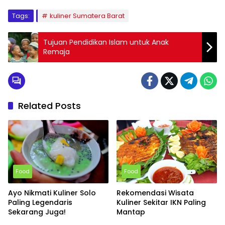
Tags:
kuliner Sumatera Barat
Tujuan Pendidikan Islam untuk Anak
Remaja
Related Posts
Food
Food
Ayo Nikmati Kuliner Solo
Rekomendasi Wisata
Paling Legendaris
Kuliner Sekitar IKN Paling
Sekarang Juga!
Mantap