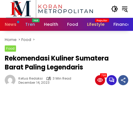
Skip
to
content
News
Tren
Health
Food
Lifestyle
Finance
Home
Food
Food
Rekomendasi Kuliner Sumatera
Barat Paling Legendaris
798
Ketua Redaksi
3 Min Read
December 14, 2023