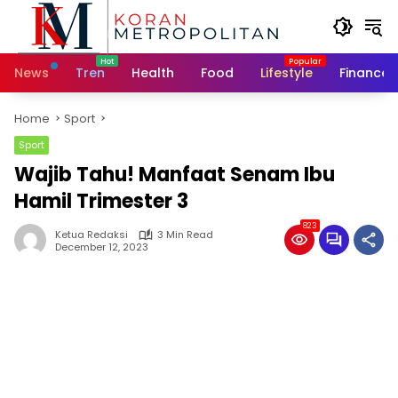
Skip
to
content
News
Tren
Health
Food
Lifestyle
Finance
Home
Sport
Sport
Wajib Tahu! Manfaat Senam Ibu
Hamil Trimester 3
823
Ketua Redaksi
3 Min Read
December 12, 2023