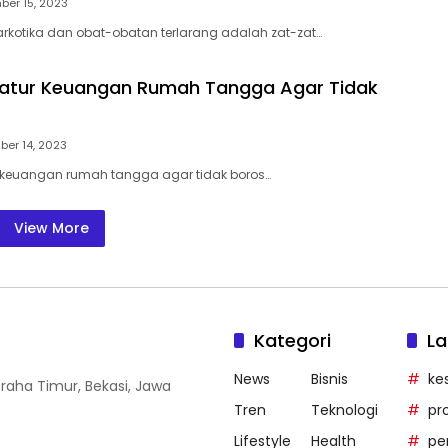
ber 15, 2023
rkotika dan obat-obatan terlarang adalah zat-zat…
atur Keuangan Rumah Tangga Agar Tidak
er 14, 2023
keuangan rumah tangga agar tidak boros…
View More
Kategori
La
News
Bisnis
ke
Graha Timur, Bekasi, Jawa
Tren
Teknologi
pr
Lifestyle
Health
pe