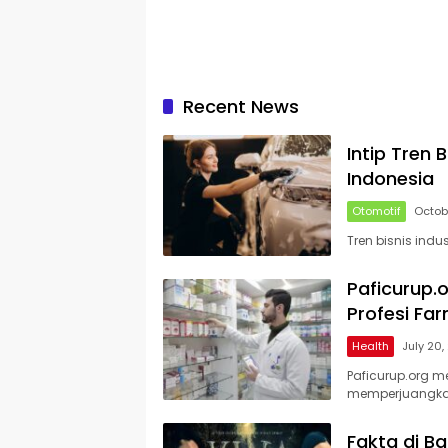
Recent News
Intip Tren 
Indonesia
Otomotif
Octob
Tren bisnis indu
Paficurup.
Profesi Fa
Health
July 20,
Paficurup.org 
memperjuangk
Fakta di B