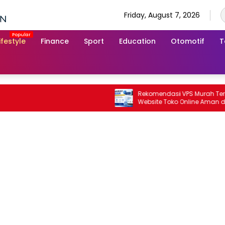
Friday, August 7, 2026
ifestyle
Finance
Sport
Education
Otomotif
T
Rekomendasi VPS Murah Terbaik Aga
Website Toko Online Aman dari Risik
Down