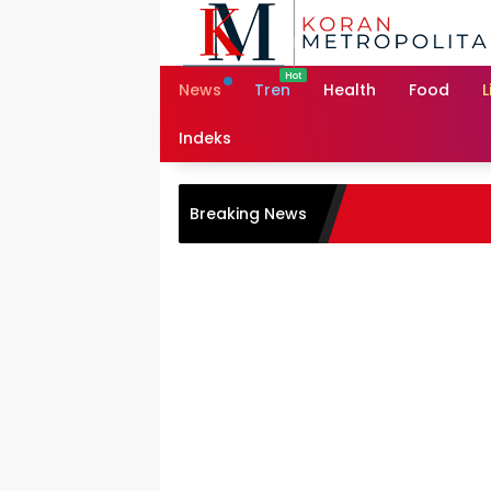
Skip
to
content
News
Tren
Health
Food
L
Indeks
Breaking News