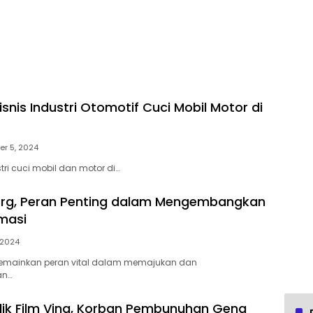
Bisnis Industri Otomotif Cuci Mobil Motor di
er 5, 2024
stri cuci mobil dan motor di…
org, Peran Penting dalam Mengembangkan
rmasi
 2024
memainkan peran vital dalam memajukan dan
an…
alik Film Vina, Korban Pembunuhan Geng