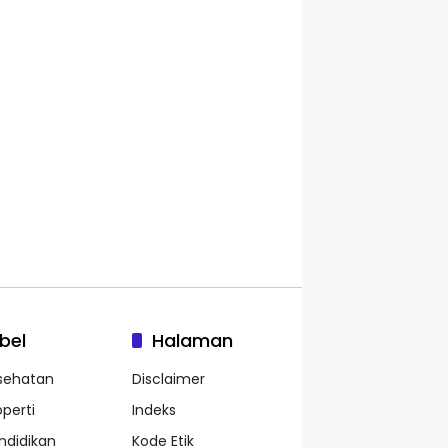
bel
Halaman
sehatan
Disclaimer
operti
Indeks
ndidikan
Kode Etik