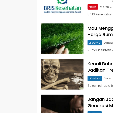
News
March 7,
BPJS Kesehatan
Mau Menggu
Harga Rump
Lifestyle
Januar
Rumput sintetis
Kenali Bah
Jadikan Tr
Lifestyle
Decem
Bukan rahasia l
Jangan Jad
Generasi 