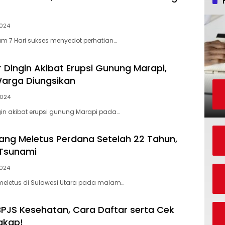
2024
lum 7 Hari sukses menyedot perhatian…
r Dingin Akibat Erupsi Gunung Marapi,
arga Diungsikan
2024
ngin akibat erupsi gunung Marapi pada…
ng Meletus Perdana Setelah 22 Tahun,
 Tsunami
2024
eletus di Sulawesi Utara pada malam…
PJS Kesehatan, Cara Daftar serta Cek
gkap!