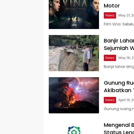
Motor
News
May 21, 
Film Vina: Sebe
Koran
Metropolitan
Banjir Laha
Sejumlah W
News
May 16, 
Banjir lahar di
Gunung Rua
Akibatkan
News
April 19, 
Gunung ruang m
Mengenal B
Status Len