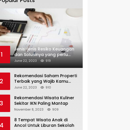
Popular Posts
Jenis-jenis Resiko Keuangan
1
dan Solusinya yang perlu
Kamu tahu
June 22, 2023
919
Rekomendasi Saham Properti
2
Terbaik yang Wajib Kamu
Coba
June 22, 2023
910
Rekomendasi Wisata Kuliner
3
Sekitar IKN Paling Mantap
November 8, 2023
909
8 Tempat Wisata Anak di
4
Ancol Untuk Liburan Sekolah